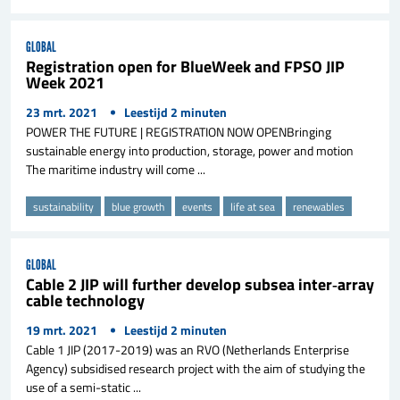
GLOBAL
Registration open for BlueWeek and FPSO JIP
Week 2021
23 mrt. 2021
Leestijd
2
minuten
POWER THE FUTURE | REGISTRATION NOW OPENBringing
sustainable energy into production, storage, power and motion
The maritime industry will come ...
sustainability
blue growth
events
life at sea
renewables
GLOBAL
Cable 2 JIP will further develop subsea inter‐array
cable technology
19 mrt. 2021
Leestijd
2
minuten
Cable 1 JIP (2017-2019) was an RVO (Netherlands Enterprise
Agency) subsidised research project with the aim of studying the
use of a semi-static ...