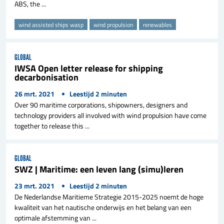
ABS, the ...
wind assisted ships wasp
wind propulsion
renewables
GLOBAL
IWSA Open letter release for shipping
decarbonisation
26 mrt. 2021
Leestijd
2
minuten
Over 90 maritime corporations, shipowners, designers and
technology providers all involved with wind propulsion have come
together to release this ...
GLOBAL
SWZ | Maritime: een leven lang (simu)leren
23 mrt. 2021
Leestijd
2
minuten
De Nederlandse Maritieme Strategie 2015-2025 noemt de hoge
kwaliteit van het nautische onderwijs en het belang van een
optimale afstemming van ...