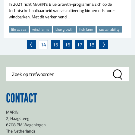
In 2021 richt MARIN’s Blue Growth-programma zich op de
technische haalbaarheid van viscultivering binnen offshore-
windparken. Met dit verkennend ...
life at sea
wind farms
blue growth
fish farm
sustainability
14
15
16
17
18
CONTACT
MARIN
2, Haagsteeg
6708 PM Wageningen
The Netherlands