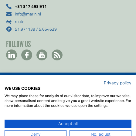
+31 317 493 911
info@marin.nl
route
51.971139 / 5.654639
FOLLOW US
Privacy policy
Contact
WE USE COOKIES
Privacy- & Cookiebeleid
We may place these for analysis of our visitor data, to improve our website,
Disclaimer
show personalised content and to give you a great website experience. For
more information about the cookies we use open the settings.
Algemene voorwaarden
ISO
Accept all
2026
© MARIN
Deny
No, adjust