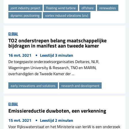
joint industry project
floating wind turbine
offshore
renewables
dynamic positioning
vortex induced vibrations (viv)
GLOBAL
TO2 onderstrepen belang maatschappelijke
bijdragen in manifest aan tweede kamer
16 mrt. 2021
Leestijd
3
minuten
De toegepaste onderzoeksorganisaties Deltares, NLR,
Wageningen University & Research, TNO en MARIN,
overhandigden de Tweede Kamer der ...
early innovations and solutions
research and development
GLOBAL
Emissiereductie duwboten, een verkenning
15 mrt. 2021
Leestijd
2
minuten
Voor Rijkswaterstaat en het Ministerie van IenW is een onderzoek