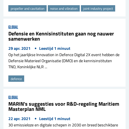
propeller and cavitation
noise and vibration
joint industry project
GLOBAL
Defensie en Kennisinstituten gaan nog nauwer
samenwerken
29 apr. 2021
Leestijd
1
minuut
Op het jaarlijkse Innovation in Defence Digital 2X event hebben de
Defensie Materieel Organisatie (DMO) en de kennisinstituten
TNO, Koninklijke NLR ...
defence
GLOBAL
MARIN's suggesties voor R&D-regeling Maritiem
Masterplan NML
22 apr. 2021
Leestijd
1
minuut
30 emissieloze en digitale schepen in 2030 en breed beschikbare