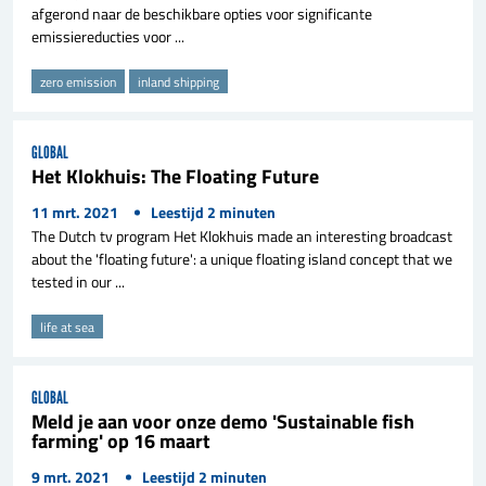
afgerond naar de beschikbare opties voor significante
emissiereducties voor ...
zero emission
inland shipping
GLOBAL
Het Klokhuis: The Floating Future
11 mrt. 2021
Leestijd
2
minuten
The Dutch tv program Het Klokhuis made an interesting broadcast
about the 'floating future': a unique floating island concept that we
tested in our ...
life at sea
GLOBAL
Meld je aan voor onze demo 'Sustainable fish
farming' op 16 maart
9 mrt. 2021
Leestijd
2
minuten