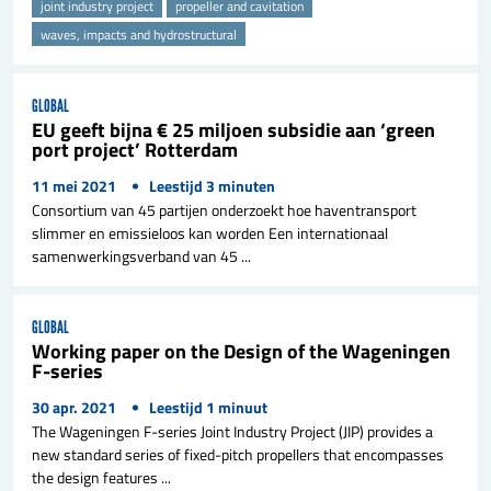
joint industry project
propeller and cavitation
waves, impacts and hydrostructural
GLOBAL
EU geeft bijna € 25 miljoen subsidie aan ‘green
port project’ Rotterdam
11 mei 2021
Leestijd
3
minuten
Consortium van 45 partijen onderzoekt hoe haventransport
slimmer en emissieloos kan worden Een internationaal
samenwerkingsverband van 45 ...
GLOBAL
Working paper on the Design of the Wageningen
F-series
30 apr. 2021
Leestijd
1
minuut
The Wageningen F-series Joint Industry Project (JIP) provides a
new standard series of fixed-pitch propellers that encompasses
the design features ...