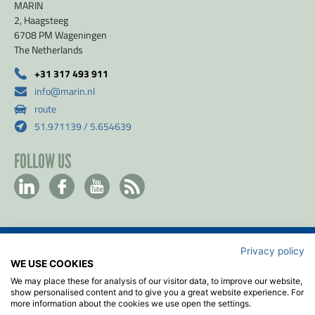
MARIN
2, Haagsteeg
6708 PM Wageningen
The Netherlands
+31 317 493 911
info@marin.nl
route
51.971139 / 5.654639
FOLLOW US
Privacy policy
Contact
WE USE COOKIES
Privacy- & Cookiebeleid
We may place these for analysis of our visitor data, to improve our website,
Disclaimer
show personalised content and to give you a great website experience. For
more information about the cookies we use open the settings.
Algemene voorwaarden