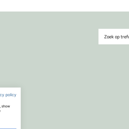
cy policy
e, show
e