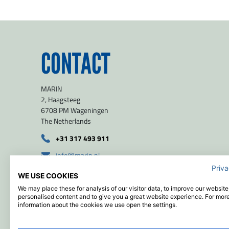
CONTACT
MARIN
2, Haagsteeg
6708 PM Wageningen
The Netherlands
+31 317 493 911
info@marin.nl
Priva
route
WE USE COOKIES
51.971139 / 5.654639
We may place these for analysis of our visitor data, to improve our websit
personalised content and to give you a great website experience. For mor
information about the cookies we use open the settings.