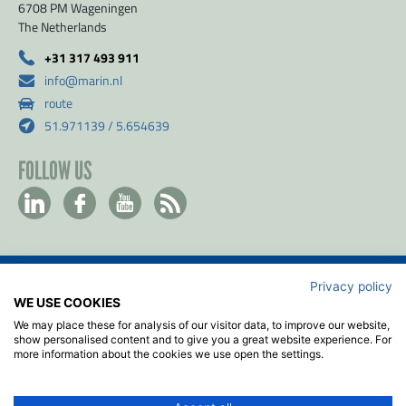
6708 PM Wageningen
The Netherlands
+31 317 493 911
info@marin.nl
route
51.971139 / 5.654639
FOLLOW US
Privacy policy
Contact
WE USE COOKIES
Privacy & Cookie policy
We may place these for analysis of our visitor data, to improve our website,
Disclaimer
show personalised content and to give you a great website experience. For
more information about the cookies we use open the settings.
Terms & Conditions
ISO