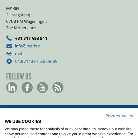
MARIN
2, Haagsteeg
6708 PM Wageningen
The Netherlands
+31 317 493 911
info@marin.nl
route
51.971139 / 5.654639
FOLLOW US
Privacy policy
Contact
WE USE COOKIES
Privacy- & Cookiebeleid
We may place these for analysis of our visitor data, to improve our website,
Disclaimer
show personalised content and to give you a great website experience. For