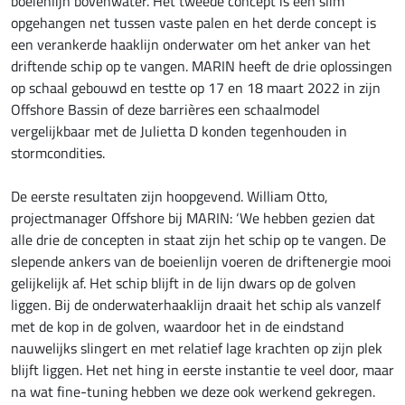
boeienlijn bovenwater. Het tweede concept is een slim
opgehangen net tussen vaste palen en het derde concept is
een verankerde haaklijn onderwater om het anker van het
driftende schip op te vangen. MARIN heeft de drie oplossingen
op schaal gebouwd en testte op 17 en 18 maart 2022 in zijn
Offshore Bassin of deze barrières een schaalmodel
vergelijkbaar met de Julietta D konden tegenhouden in
stormcondities.
De eerste resultaten zijn hoopgevend. William Otto,
projectmanager Offshore bij MARIN: ‘We hebben gezien dat
alle drie de concepten in staat zijn het schip op te vangen. De
slepende ankers van de boeienlijn voeren de driftenergie mooi
gelijkelijk af. Het schip blijft in de lijn dwars op de golven
liggen. Bij de onderwaterhaaklijn draait het schip als vanzelf
met de kop in de golven, waardoor het in de eindstand
nauwelijks slingert en met relatief lage krachten op zijn plek
blijft liggen. Het net hing in eerste instantie te veel door, maar
na wat fine-tuning hebben we deze ook werkend gekregen.